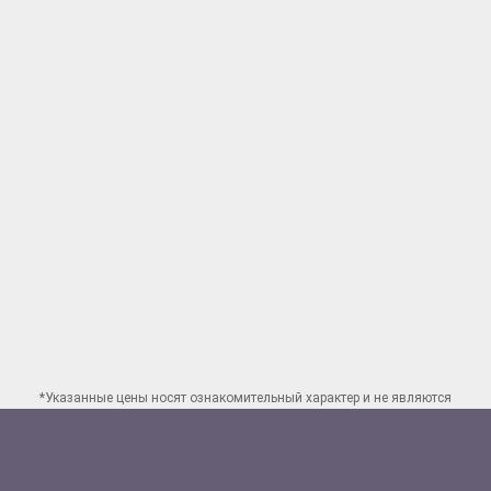
*Указанные цены носят ознакомительный характер и не являются
публичной офертой. Для заказа точного расчета стоимости свяжитесь
по указанным
контактам в Новосибирске