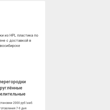
перегородки
круглённые
делительные
становки 2000 руб.\каб.
готовления 7-9 дня