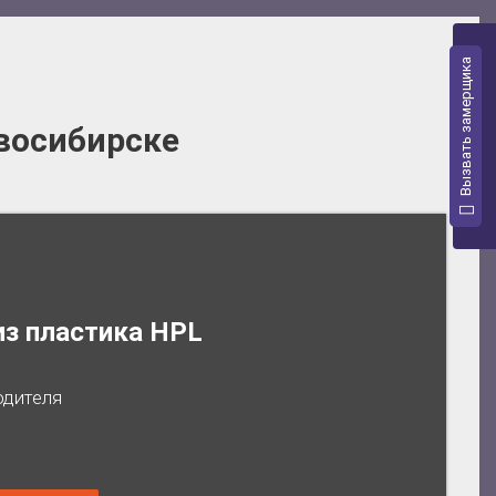
Вызвать замерщика
восибирске
из пластика HPL
одителя