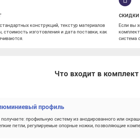
Т
СКИДКИ
естандартных конструкций, текстур материалов
Если вы 
, стоимость изготовления и дата поставки, как
комплект
ичиваются.
система 
Что входит в комплект
люминиевый профиль
 получаете: профильную систему из анодированного или окраш
епкие петли, регулируемые опорные ножки, позволяющие ком