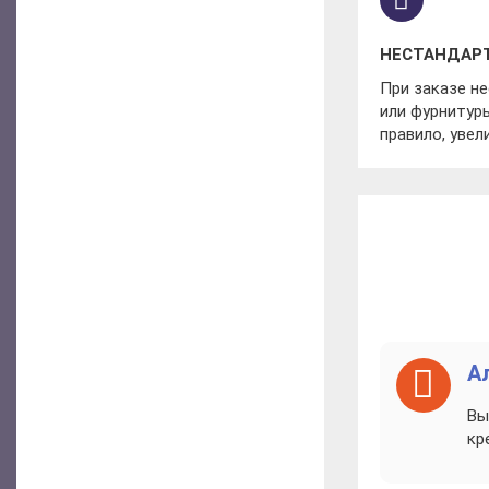
НЕСТАНДАР
При заказе н
или фурнитуры
правило, увел
А
Вы
кр