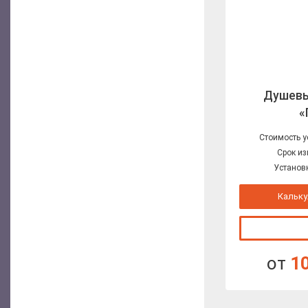
Душевы
«
Стоимость у
Срок из
Установк
Кальку
от
1