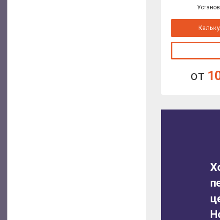
Установ
Кальку
от
1
Х
п
ц
Н