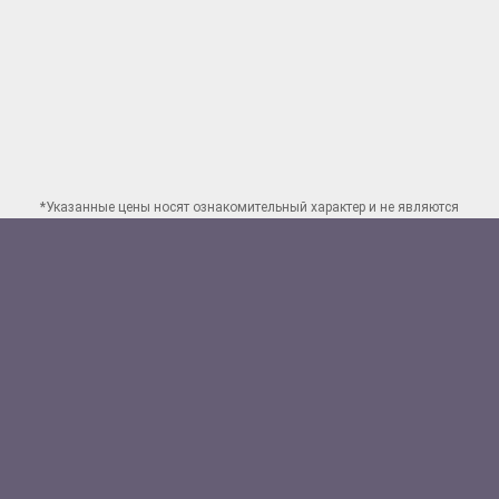
*Указанные цены носят ознакомительный характер и не являются
публичной офертой. Для заказа точного расчета стоимости свяжитесь
по указанным
контактам в Новосибирске
Способы оплаты:
Наличными
Банковской картой
Перевод на счет юр.лица